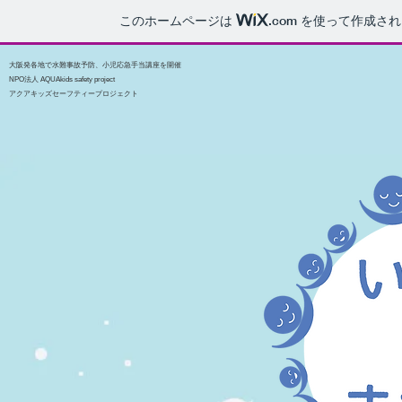
このホームページは
.com
を使って作成され
大阪発各地で水難事故予防、小児応急手当講座を開催
NPO法人 AQUAkids safety project
アクアキッズセーフティープロジェクト