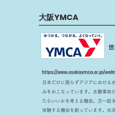
大阪YMCA
世
https://www.osakaymca.or.jp/well
日本だけに限らずアジアにおける
みをおこなっています。水難事故
たらいいかを考える機会。万一起
体験する機会を創っています。水