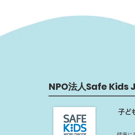
NPO法人Safe Kids 
子ど
健康に