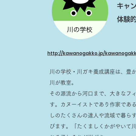
キャ
体験
http://kawanogakko.jp/kawanogakk
川の学校・川ガキ養成講座は、豊
川が教室。
その源流から河口まで、大きなフ
す。カヌーイストであり作家であ
しのたくさんの達人や流域で暮ら
びます。「たくましくかがやいて